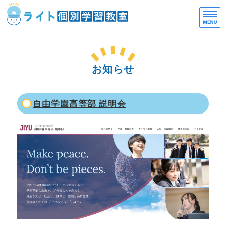
一
お
ホーム
お知らせ
選ばれる理由
ご利用案内
自由学園高等部 説明会
教室概要
お問い合わせ