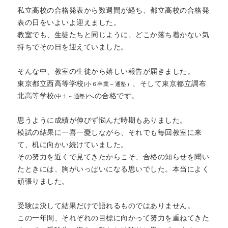
私立高校の合格発表から数週間が経ち、都立高校の合格発
表の日をいよいよ迎えました。
教室でも、生徒たちと同じように、どこか落ち着かない気
持ちでその日を迎えていました。
そんな中、教室の生徒から嬉しい報告が届きました。
東京都立西高等学校
、そして東京都立調布
(小６卒業～通塾）
北高等学校
への合格です。
(中１～通塾)
思うように成績が伸びず悩んだ時期もありました。
模試の結果に一喜一憂しながら、それでも毎回教室に来
て、机に向かい続けていました。
その努力を近くで見てきたからこそ、合格の知らせを聞い
たときには、胸がいっぱいになる思いでした。本当によく
頑張りました。
受験は決して結果だけで語れるものではありません。
この一年間、それぞれの目標に向かって努力を重ねてきた