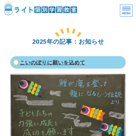
一
お
ホーム
2025年の記事：お知らせ
選ばれる理由
ご利用案内
こいのぼりに願いを込めて
教室概要
お問い合わせ